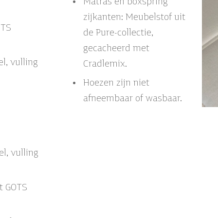
Matras en boxspring
zijkanten: Meubelstof uit
OTS
de Pure-collectie,
gecacheerd met
l, vulling
Cradlemix.
Hoezen zijn niet
afneembaar of wasbaar.
l, vulling
t GOTS