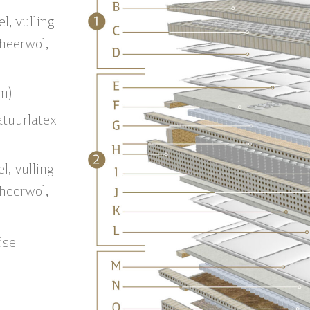
l, vulling
heerwol,
m)
tuurlatex
l, vulling
heerwol,
dse