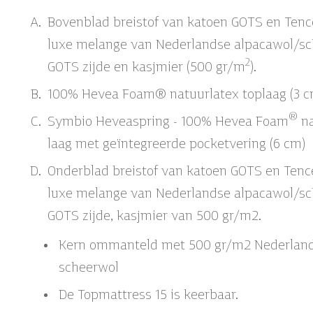
Bovenblad breistof van katoen GOTS en Tence
luxe melange van Nederlandse alpacawol/sc
2
GOTS zijde en kasjmier (500 gr/m
).
100% Hevea Foam® natuurlatex toplaag (3 c
®
Symbio Heveaspring - 100% Hevea Foam
na
laag met geïntegreerde pocketvering (6 cm)
Onderblad breistof van katoen GOTS en Tence
luxe melange van Nederlandse alpacawol/sc
GOTS zijde, kasjmier van 500 gr/m2.
Kern ommanteld met 500 gr/m2 Nederlan
scheerwol
De
Topmattress
15 is keerbaar.