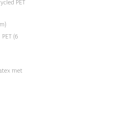
cycled PET
cm)
 PET (6
atex met