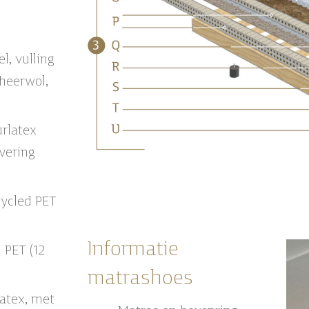
l, vulling
heerwol,
rlatex
vering
cycled PET
Informatie
 PET (12
matrashoes
atex, met